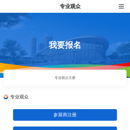
专业观众
网站首页
我要报名
展会服务
我要报名
新闻中心
配套活动
专业观众注册
关于我们
联系我们
专业观众
中文
|
English
|
日本語
|
한국어
参展商注册