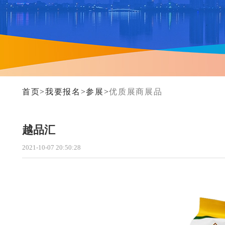
参展须知
首页
>
我要报名
>
参展
>
优质展商展品
越品汇
2021-10-07 20:50:28