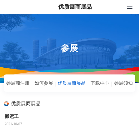
优质展商展品
网站首页
我要报名
展会服务
参展
新闻中心
配套活动
参展商注册
如何参展
优质展商展品
下载中心
参展须知
关于我们
联系我们
优质展商展品
中文
|
English
|
日本語
|
한국어
搬运工
2021-10-07