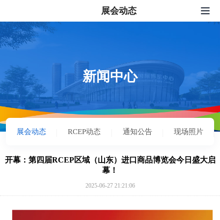
展会动态
网站首页
我要报名
展会服务
新闻中心
新闻中心
配套活动
展会动态
RCEP动态
通知公告
现场照片
关于我们
联系我们
开幕：第四届RCEP区域（山东）进口商品博览会今日盛大启
幕！
中文
|
English
|
日本語
|
한국어
2025-06-27 21:21:06